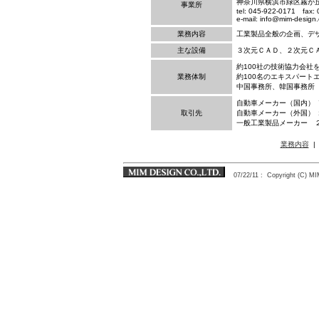
神奈川県横浜市緑区霧が丘 2
事業所
tel: 045-922-0171 fax:
e-mail: info@mim-design.
業務内容
工業製品全般の企画、デ
主な設備
３次元ＣＡＤ、２次元Ｃ
約100社の技術協力会社
業務体制
約100名のエキスパート
中国事務所、韓国事務所
自動車メーカー（国内） 
取引先
自動車メーカー（外国） 
一般工業製品メーカー 
業務内容
07/22/11
: Copyright (C) 