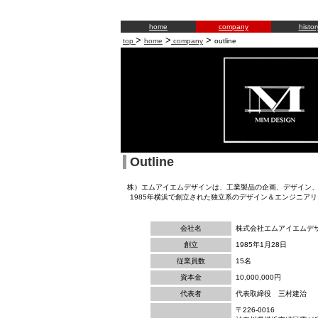
home
company
histor
>
>
>
top
home
company
outline
Outline
株）エムアイエムデザインは、工業製品の企画、デザイン、
1985年横浜で創立された独立系のデザイン＆エンジニア
会社名
株式会社エムアイエムデ
創立
1985年1月28日
従業員数
15名
資本金
10,000,000円
代表者
代表取締役 三村建治
〒226-0016