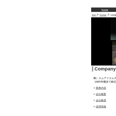
home
>
>
top
home
com
Company
株）エムアイエムデ
1985年横浜で創
>
業務内容
>
会社概要
>
会社略歴
>
採用情報