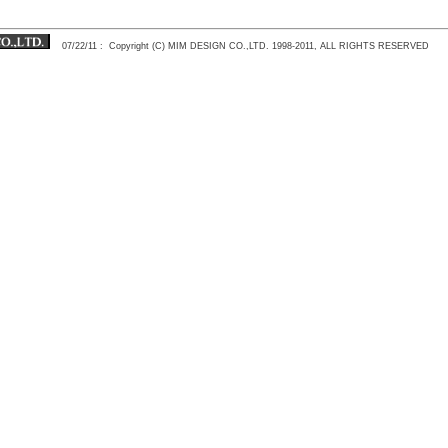
07/22/11
: Copyright (C) MIM DESIGN CO.,LTD. 1998-2011, ALL RIGHTS RESERVED