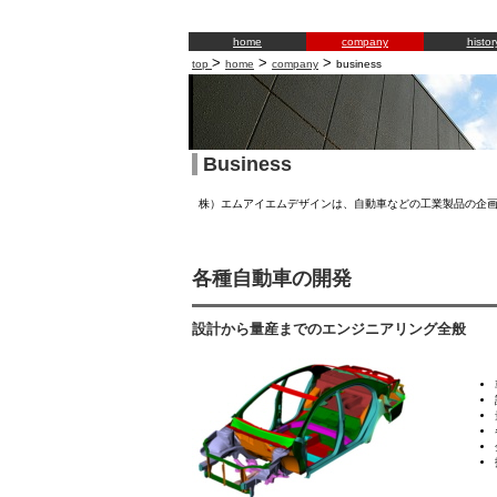
home
company
histor
>
>
>
top
home
company
business
Business
株）エムアイエムデザインは、自動車などの工業製品の企
各種自動車の開発
設計から量産までのエンジニアリング全般